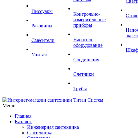
Свет
Писсуары
Контрольно-
Стол
измерительные
приборы
Раковины
Напо
аксес
Насосное
Смесители
оборудование
Шка
Унитазы
Соединения
Счетчики
Трубы
Меню
Главная
Каталог
Инженерная сантехника
Сантехника