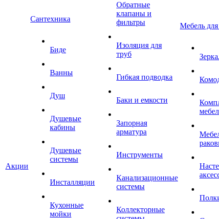
Обратные
клапаны и
Сантехника
фильтры
Мебель для
Изоляция для
Биде
труб
Зерка
Ванны
Гибкая подводка
Комо
Душ
Баки и емкости
Комп
мебе
Душевые
Запорная
кабины
арматура
Мебел
раков
Душевые
Инструменты
системы
Акции
Наст
аксес
Канализационные
Инсталляции
системы
Полк
Кухонные
Коллекторные
мойки
системы