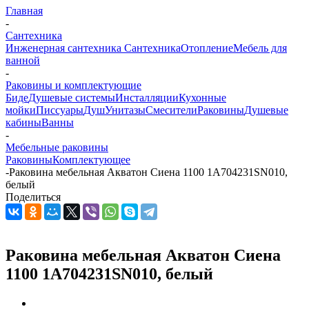
Главная
-
Сантехника
Инженерная сантехника
Сантехника
Отопление
Мебель для
ванной
-
Раковины и комплектующие
Биде
Душевые системы
Инсталляции
Кухонные
мойки
Писсуары
Душ
Унитазы
Смесители
Раковины
Душевые
кабины
Ванны
-
Мебельные раковины
Раковины
Комплектующее
-
Раковина мебельная Акватон Сиена 1100 1A704231SN010,
белый
Поделиться
Раковина мебельная Акватон Сиена
1100 1A704231SN010, белый