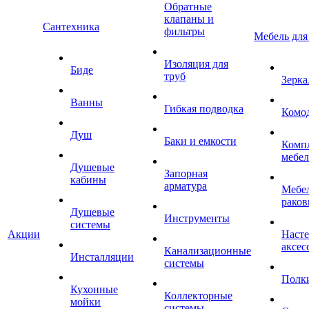
Обратные
клапаны и
Сантехника
фильтры
Мебель для
Изоляция для
Биде
труб
Зерка
Ванны
Гибкая подводка
Комо
Душ
Баки и емкости
Комп
мебе
Душевые
Запорная
кабины
арматура
Мебел
раков
Душевые
Инструменты
системы
Акции
Наст
аксес
Канализационные
Инсталляции
системы
Полк
Кухонные
Коллекторные
мойки
системы