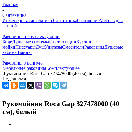
Главная
-
Сантехника
Инженерная сантехника
Сантехника
Отопление
Мебель для
ванной
-
Раковины и комплектующие
Биде
Душевые системы
Инсталляции
Кухонные
мойки
Писсуары
Душ
Унитазы
Смесители
Раковины
Душевые
кабины
Ванны
-
Раковины в ванную
Мебельные раковины
Комплектующее
-
Рукомойник Roca Gap 327478000 (40 см), белый
Поделиться
Рукомойник Roca Gap 327478000 (40
см), белый