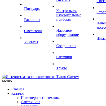
Свет
Писсуары
Контрольно-
Стол
измерительные
приборы
Раковины
Напо
аксес
Насосное
Смесители
оборудование
Шка
Унитазы
Соединения
Счетчики
Трубы
Меню
Главная
Каталог
Инженерная сантехника
Сантехника