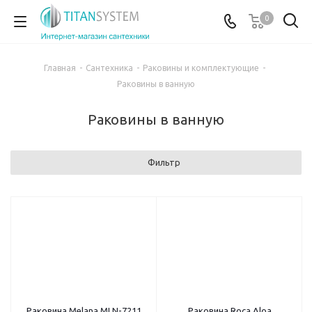
0
Главная
-
Сантехника
-
Раковины и комплектующие
-
Раковины в ванную
Раковины в ванную
Фильтр
Раковина Melana MLN-7211
Раковина Roca Aloa