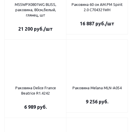
M55WPX0801WG BLISS,
Раковина 60 см AM.PM Spirit
раковина, 80см,белый,
2.0 C704321WH
глянец, шт
16 887
руб.
/шт
21 200
руб.
/шт
Раковина Delice France
Раковина Melana MLN-A054
Beatrice R1.4242
9 256
руб.
6 989
руб.