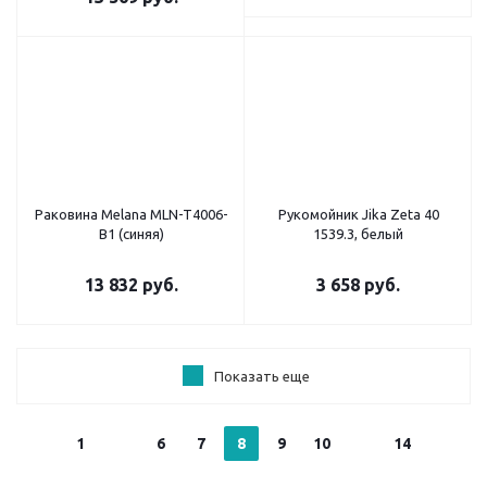
Раковина Melana MLN-T4006-
Рукомойник Jika Zeta 40
B1 (синяя)
1539.3, белый
13 832
руб.
3 658
руб.
Показать еще
1
6
7
8
9
10
14