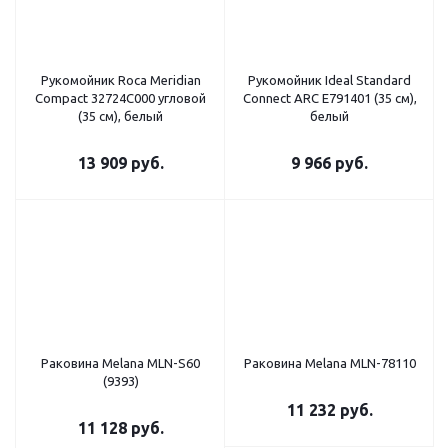
Рукомойник Roca Meridian
Рукомойник Ideal Standard
Compact 32724C000 угловой
Connect ARC E791401 (35 см),
(35 см), белый
белый
13 909
руб.
9 966
руб.
Раковина Melana MLN-S60
Раковина Melana MLN-78110
(9393)
11 232
руб.
11 128
руб.