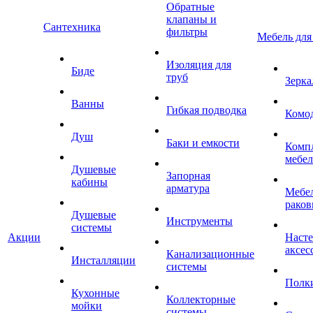
Обратные
клапаны и
Сантехника
фильтры
Мебель для
Изоляция для
Биде
труб
Зерка
Ванны
Гибкая подводка
Комо
Душ
Баки и емкости
Комп
мебе
Душевые
Запорная
кабины
арматура
Мебел
раков
Душевые
Инструменты
системы
Акции
Наст
аксес
Канализационные
Инсталляции
системы
Полк
Кухонные
Коллекторные
мойки
системы