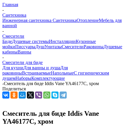
Главная
-
Сантехника
Инженерная сантехника
Сантехника
Отопление
Мебель для
ванной
-
Смесители
Биде
Душевые системы
Инсталляции
Кухонные
мойки
Писсуары
Душ
Унитазы
Смесители
Раковины
Душевые
кабины
Ванны
-
Смесители для биде
Для кухни
Для ванны и душа
Для
раковины
Встраиваемые
Напольные
С гигиеническим
душем
Наборы
Комплектующие
-
Смеситель для биде Iddis Vane YA46177C, хром
Поделиться
Смеситель для биде Iddis Vane
YA46177C, хром