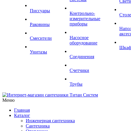
Свет
Писсуары
Контрольно-
Стол
измерительные
приборы
Раковины
Напо
аксес
Насосное
Смесители
оборудование
Шка
Унитазы
Соединения
Счетчики
Трубы
Меню
Главная
Каталог
Инженерная сантехника
Сантехника