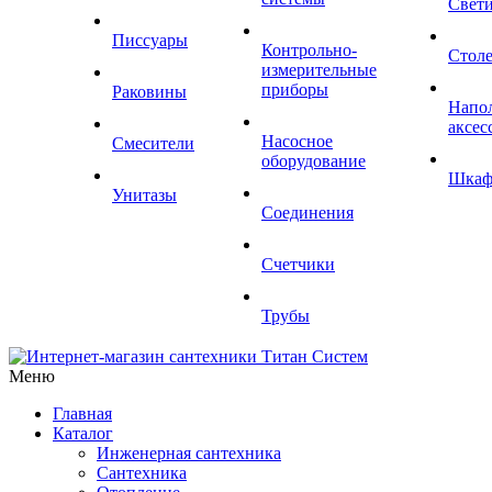
Свет
Писсуары
Контрольно-
Стол
измерительные
приборы
Раковины
Напо
аксес
Насосное
Смесители
оборудование
Шка
Унитазы
Соединения
Счетчики
Трубы
Меню
Главная
Каталог
Инженерная сантехника
Сантехника