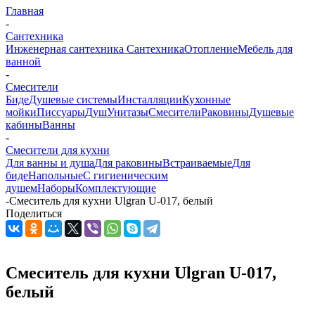
Главная
-
Сантехника
Инженерная сантехника
Сантехника
Отопление
Мебель для
ванной
-
Смесители
Биде
Душевые системы
Инсталляции
Кухонные
мойки
Писсуары
Душ
Унитазы
Смесители
Раковины
Душевые
кабины
Ванны
-
Смесители для кухни
Для ванны и душа
Для раковины
Встраиваемые
Для
биде
Напольные
С гигиеническим
душем
Наборы
Комплектующие
-
Смеситель для кухни Ulgran U-017, белый
Поделиться
Смеситель для кухни Ulgran U-017,
белый