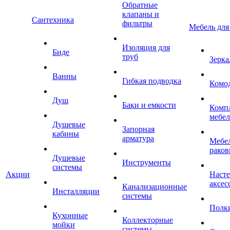
Обратные
клапаны и
Сантехника
фильтры
Мебель для
Изоляция для
Биде
труб
Зерка
Ванны
Гибкая подводка
Комо
Душ
Баки и емкости
Комп
мебе
Душевые
Запорная
кабины
арматура
Мебел
раков
Душевые
Инструменты
системы
Акции
Наст
аксес
Канализационные
Инсталляции
системы
Полк
Кухонные
Коллекторные
мойки
системы