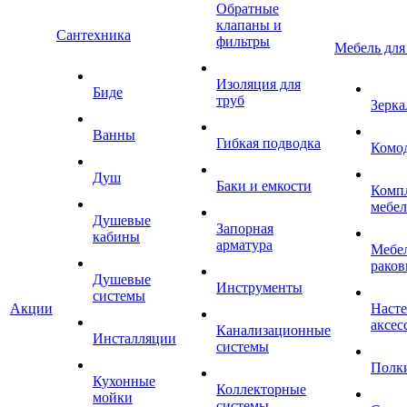
Обратные
клапаны и
Сантехника
фильтры
Мебель для
Изоляция для
Биде
труб
Зерка
Ванны
Гибкая подводка
Комо
Душ
Баки и емкости
Комп
мебе
Душевые
Запорная
кабины
арматура
Мебел
раков
Душевые
Инструменты
системы
Акции
Наст
аксес
Канализационные
Инсталляции
системы
Полк
Кухонные
Коллекторные
мойки
системы