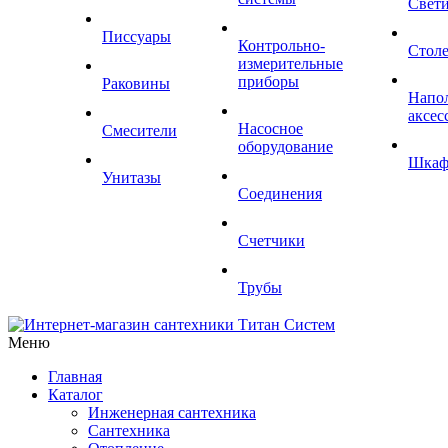
Свет
Писсуары
Контрольно-
Стол
измерительные
приборы
Раковины
Напо
аксес
Насосное
Смесители
оборудование
Шка
Унитазы
Соединения
Счетчики
Трубы
Меню
Главная
Каталог
Инженерная сантехника
Сантехника