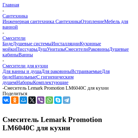
Главная
-
Сантехника
Инженерная сантехника
Сантехника
Отопление
Мебель для
ванной
-
Смесители
Биде
Душевые системы
Инсталляции
Кухонные
мойки
Писсуары
Душ
Унитазы
Смесители
Раковины
Душевые
кабины
Ванны
-
Смесители для кухни
Для ванны и душа
Для раковины
Встраиваемые
Для
биде
Напольные
С гигиеническим
душем
Наборы
Комплектующие
-
Смеситель Lemark Promotion LM6040C для кухни
Поделиться
Смеситель Lemark Promotion
LM6040C для кухни