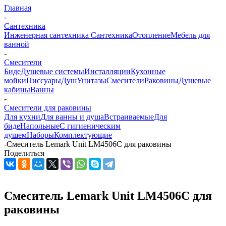
Главная
-
Сантехника
Инженерная сантехника
Сантехника
Отопление
Мебель для
ванной
-
Смесители
Биде
Душевые системы
Инсталляции
Кухонные
мойки
Писсуары
Душ
Унитазы
Смесители
Раковины
Душевые
кабины
Ванны
-
Смесители для раковины
Для кухни
Для ванны и душа
Встраиваемые
Для
биде
Напольные
С гигиеническим
душем
Наборы
Комплектующие
-
Смеситель Lemark Unit LM4506C для раковины
Поделиться
Смеситель Lemark Unit LM4506C для
раковины