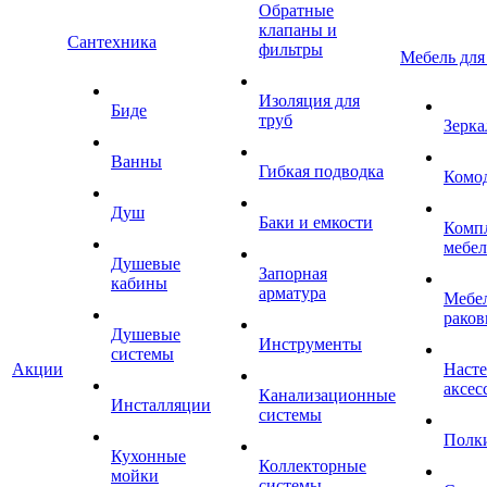
Обратные
клапаны и
Сантехника
фильтры
Мебель для
Изоляция для
Биде
труб
Зерка
Ванны
Гибкая подводка
Комо
Душ
Баки и емкости
Комп
мебе
Душевые
Запорная
кабины
арматура
Мебел
раков
Душевые
Инструменты
системы
Акции
Наст
аксес
Канализационные
Инсталляции
системы
Полк
Кухонные
Коллекторные
мойки
системы