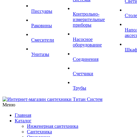
Свет
Писсуары
Контрольно-
Стол
измерительные
приборы
Раковины
Напо
аксес
Насосное
Смесители
оборудование
Шка
Унитазы
Соединения
Счетчики
Трубы
Меню
Главная
Каталог
Инженерная сантехника
Сантехника