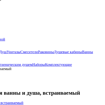
ной
Душ
Унитазы
Смесители
Раковины
Душевые кабины
Ванны
игиеническим душем
Наборы
Комплектующие
иваемый
я ванны и душа, встраиваемый