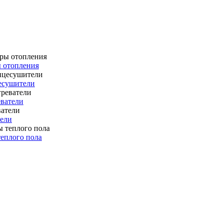
 отопления
есушители
ватели
ели
еплого пола