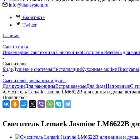
info@titansystem.ru
Вконтакте
Twitter
Главная
-
Сантехника
Инженерная сантехника
Сантехника
Отопление
Мебель для ван
-
Смесители
Биде
Душевые системы
Инсталляции
Кухонные мойки
Писсуары
-
Смесители для ванны и душа
Для кухни
Для раковины
Встраиваемые
Для биде
Напольные
С г
-
Смеситель Lemark Jasmine LM6622B для ванны и душа, встра
Поделиться
Смеситель Lemark Jasmine LM6622B дл