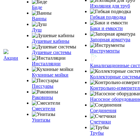
Изоляция для труб
Биде
Гибкая подводка
Ванны
Баки и емкости
Душ
Запорная арматура
Душевые кабины
Инструменты
Душевые системы
Акции
Инсталляции
Канализационные сис
Кухонные мойки
Коллекторные систем
Писсуары
Контрольно-измерите
Раковины
Насосное оборудовани
Смесители
Соединения
Унитазы
Счетчики
Трубы