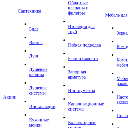
Обратные
клапаны и
Сантехника
фильтры
Мебель для
Изоляция для
Биде
труб
Зерка
Ванны
Гибкая подводка
Комо
Душ
Баки и емкости
Комп
мебе
Душевые
Запорная
кабины
арматура
Мебел
раков
Душевые
Инструменты
системы
Акции
Наст
аксес
Канализационные
Инсталляции
системы
Полк
Кухонные
Коллекторные
мойки
системы