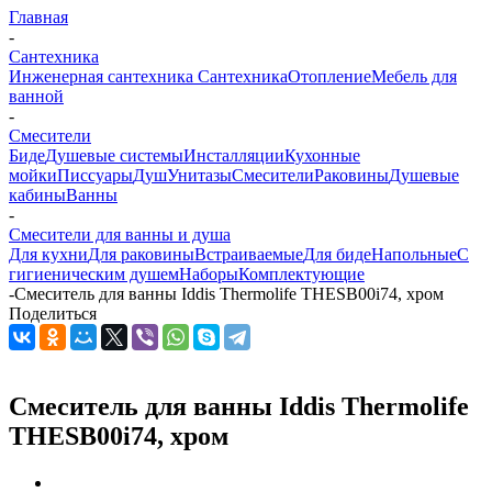
Главная
-
Сантехника
Инженерная сантехника
Сантехника
Отопление
Мебель для
ванной
-
Смесители
Биде
Душевые системы
Инсталляции
Кухонные
мойки
Писсуары
Душ
Унитазы
Смесители
Раковины
Душевые
кабины
Ванны
-
Смесители для ванны и душа
Для кухни
Для раковины
Встраиваемые
Для биде
Напольные
С
гигиеническим душем
Наборы
Комплектующие
-
Смеситель для ванны Iddis Thermolife THESB00i74, хром
Поделиться
Смеситель для ванны Iddis Thermolife
THESB00i74, хром