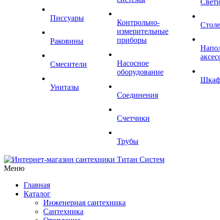
Свет
Писсуары
Контрольно-
Стол
измерительные
приборы
Раковины
Напо
аксес
Насосное
Смесители
оборудование
Шка
Унитазы
Соединения
Счетчики
Трубы
Меню
Главная
Каталог
Инженерная сантехника
Сантехника