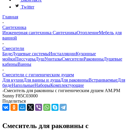
Twitter
Главная
-
Сантехника
Инженерная сантехника
Сантехника
Отопление
Мебель для
ванной
-
Смесители
Биде
Душевые системы
Инсталляции
Кухонные
мойки
Писсуары
Душ
Унитазы
Смесители
Раковины
Душевые
кабины
Ванны
-
Смесители с гигиеническим душем
Для кухни
Для ванны и душа
Для раковины
Встраиваемые
Для
биде
Напольные
Наборы
Комплектующие
-
Смеситель для раковины с гигиеническим душем AM.PM
Sunny F85C03000
Поделиться
Смеситель для раковины с