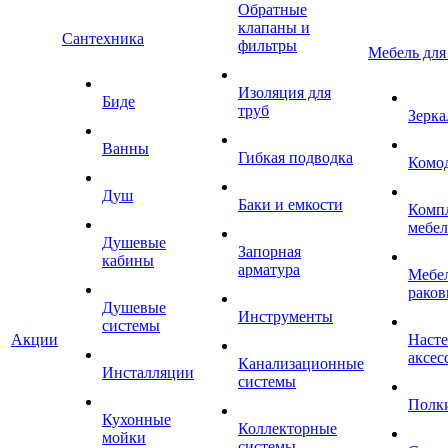
Обратные
клапаны и
Сантехника
фильтры
Мебель для
Изоляция для
Биде
труб
Зерка
Ванны
Гибкая подводка
Комо
Душ
Баки и емкости
Комп
мебе
Душевые
Запорная
кабины
арматура
Мебел
раков
Душевые
Инструменты
системы
Акции
Наст
аксес
Канализационные
Инсталляции
системы
Полк
Кухонные
Коллекторные
мойки
системы