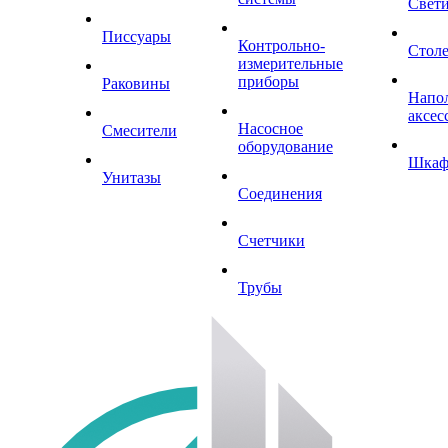
Свет
Писсуары
Контрольно-
Стол
измерительные
приборы
Раковины
Напо
аксес
Насосное
Смесители
оборудование
Шка
Унитазы
Соединения
Счетчики
Трубы