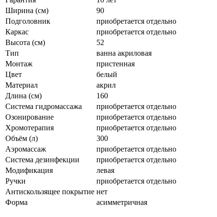
Ширина (см)
90
Подголовник
приобретается отдельно
Каркас
приобретается отдельно
Высота (см)
52
Тип
ванна акриловая
Монтаж
пристенная
Цвет
белый
Материал
акрил
Длина (см)
160
Система гидромассажа
приобретается отдельно
Озонирование
приобретается отдельно
Хромотерапия
приобретается отдельно
Объём (л)
300
Аэромассаж
приобретается отдельно
Система дезинфекции
приобретается отдельно
Модификация
левая
Ручки
приобретается отдельно
Антискользящее покрытие
нет
Форма
асимметричная