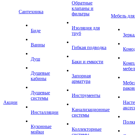
Обратные
клапаны и
Сантехника
фильтры
Мебель для
Изоляция для
Биде
труб
Зерка
Ванны
Гибкая подводка
Комо
Душ
Баки и емкости
Комп
мебе
Душевые
Запорная
кабины
арматура
Мебел
раков
Душевые
Инструменты
системы
Акции
Наст
аксес
Канализационные
Инсталляции
системы
Полк
Кухонные
Коллекторные
мойки
системы