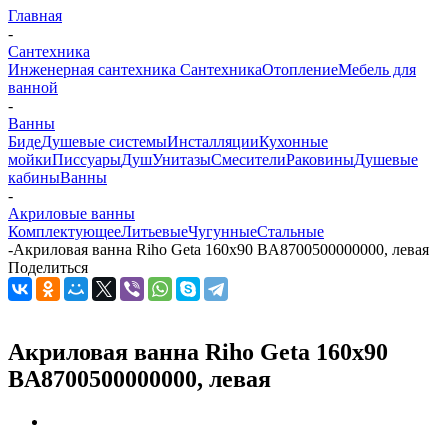
Главная
-
Сантехника
Инженерная сантехника
Сантехника
Отопление
Мебель для
ванной
-
Ванны
Биде
Душевые системы
Инсталляции
Кухонные
мойки
Писсуары
Душ
Унитазы
Смесители
Раковины
Душевые
кабины
Ванны
-
Акриловые ванны
Комплектующее
Литьевые
Чугунные
Стальные
-
Акриловая ванна Riho Geta 160x90 BA8700500000000, левая
Поделиться
Акриловая ванна Riho Geta 160x90
BA8700500000000, левая