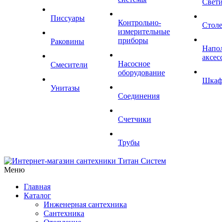
Свет
Писсуары
Контрольно-
Стол
измерительные
приборы
Раковины
Напо
аксес
Насосное
Смесители
оборудование
Шка
Унитазы
Соединения
Счетчики
Трубы
Меню
Главная
Каталог
Инженерная сантехника
Сантехника