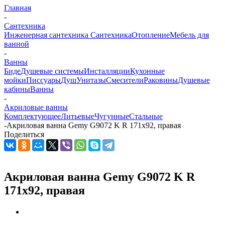
Главная
-
Сантехника
Инженерная сантехника
Сантехника
Отопление
Мебель для
ванной
-
Ванны
Биде
Душевые системы
Инсталляции
Кухонные
мойки
Писсуары
Душ
Унитазы
Смесители
Раковины
Душевые
кабины
Ванны
-
Акриловые ванны
Комплектующее
Литьевые
Чугунные
Стальные
-
Акриловая ванна Gemy G9072 K R 171х92, правая
Поделиться
Акриловая ванна Gemy G9072 K R
171х92, правая