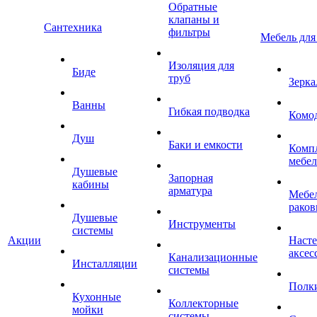
Обратные
клапаны и
Сантехника
фильтры
Мебель для
Изоляция для
Биде
труб
Зерка
Ванны
Гибкая подводка
Комо
Душ
Баки и емкости
Комп
мебе
Душевые
Запорная
кабины
арматура
Мебел
раков
Душевые
Инструменты
системы
Акции
Наст
аксес
Канализационные
Инсталляции
системы
Полк
Кухонные
Коллекторные
мойки
системы