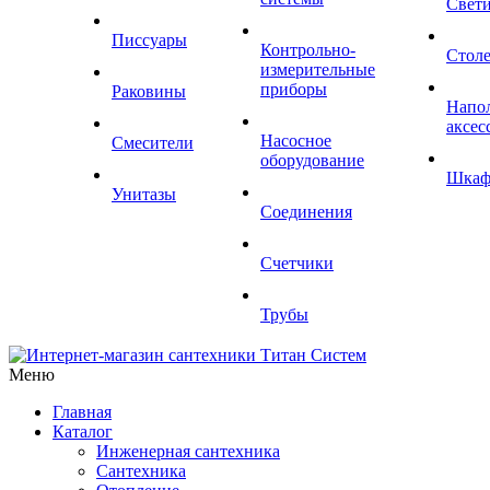
Свет
Писсуары
Контрольно-
Стол
измерительные
приборы
Раковины
Напо
аксес
Насосное
Смесители
оборудование
Шка
Унитазы
Соединения
Счетчики
Трубы
Меню
Главная
Каталог
Инженерная сантехника
Сантехника