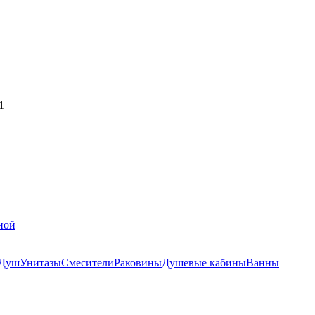
1
ной
Душ
Унитазы
Смесители
Раковины
Душевые кабины
Ванны