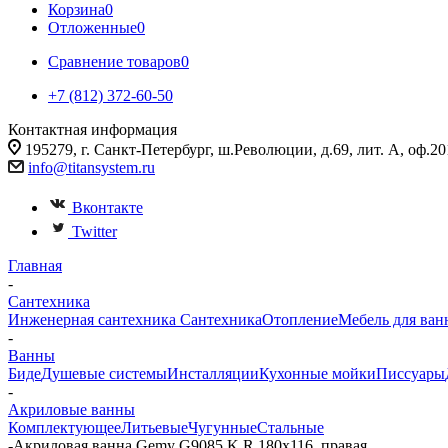
Корзина
0
Отложенные
0
Сравнение товаров
0
+7 (812) 372-60-50
Контактная информация
195279, г. Санкт-Петербург, ш.Революции, д.69, лит. А, оф.20
info@titansystem.ru
Вконтакте
Twitter
Главная
-
Сантехника
Инженерная сантехника
Сантехника
Отопление
Мебель для ван
-
Ванны
Биде
Душевые системы
Инсталляции
Кухонные мойки
Писсуары
-
Акриловые ванны
Комплектующее
Литьевые
Чугунные
Стальные
-
Акриловая ванна Gemy G9085 K R 180х116, правая