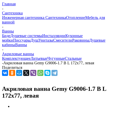
Главная
-
Сантехника
Инженерная сантехника
Сантехника
Отопление
Мебель для
ванной
-
Ванны
Биде
Душевые системы
Инсталляции
Кухонные
мойки
Писсуары
Душ
Унитазы
Смесители
Раковины
Душевые
кабины
Ванны
-
Акриловые ванны
Комплектующее
Литьевые
Чугунные
Стальные
-
Акриловая ванна Gemy G9006-1.7 B L 172х77, левая
Поделиться
Акриловая ванна Gemy G9006-1.7 B L
172х77, левая