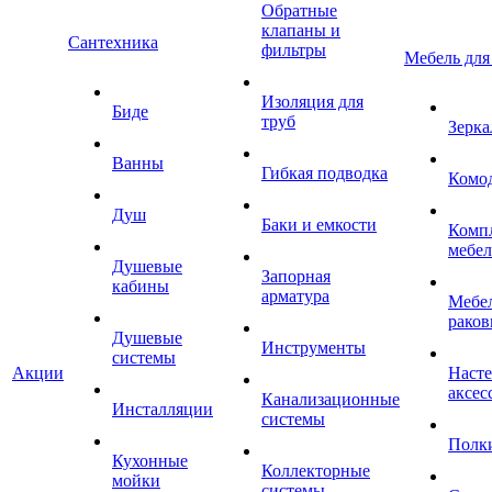
Обратные
клапаны и
Сантехника
фильтры
Мебель для
Изоляция для
Биде
труб
Зерка
Ванны
Гибкая подводка
Комо
Душ
Баки и емкости
Комп
мебе
Душевые
Запорная
кабины
арматура
Мебел
раков
Душевые
Инструменты
системы
Акции
Наст
аксес
Канализационные
Инсталляции
системы
Полк
Кухонные
Коллекторные
мойки
системы