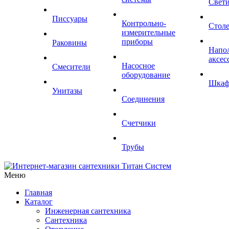
Свет
Писсуары
Контрольно-
Стол
измерительные
приборы
Раковины
Напо
аксес
Насосное
Смесители
оборудование
Шка
Унитазы
Соединения
Счетчики
Трубы
Меню
Главная
Каталог
Инженерная сантехника
Сантехника