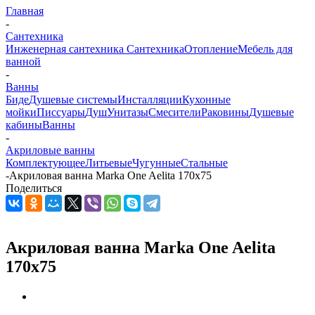
Главная
-
Сантехника
Инженерная сантехника
Сантехника
Отопление
Мебель для
ванной
-
Ванны
Биде
Душевые системы
Инсталляции
Кухонные
мойки
Писсуары
Душ
Унитазы
Смесители
Раковины
Душевые
кабины
Ванны
-
Акриловые ванны
Комплектующее
Литьевые
Чугунные
Стальные
-
Акриловая ванна Marka One Aelita 170х75
Поделиться
Акриловая ванна Marka One Aelita
170х75