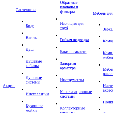
Обратные
клапаны и
Сантехника
фильтры
Мебель для
Изоляция для
Биде
труб
Зерка
Ванны
Гибкая подводка
Комо
Душ
Баки и емкости
Комп
мебе
Душевые
Запорная
кабины
арматура
Мебел
раков
Душевые
Инструменты
системы
Акции
Наст
аксес
Канализационные
Инсталляции
системы
Полк
Кухонные
Коллекторные
мойки
системы