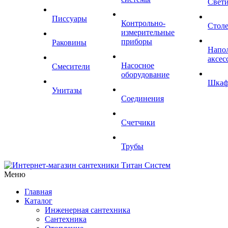
Свет
Писсуары
Контрольно-
Стол
измерительные
приборы
Раковины
Напо
аксес
Насосное
Смесители
оборудование
Шка
Унитазы
Соединения
Счетчики
Трубы
Меню
Главная
Каталог
Инженерная сантехника
Сантехника