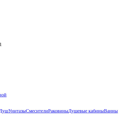
1
ной
Душ
Унитазы
Смесители
Раковины
Душевые кабины
Ванны