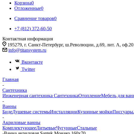
Корзина
0
Отложенные
0
Сравнение товаров
0
+7 (812) 372-60-50
Контактная информация
195279, г. Санкт-Петербург, ш.Революции, д.69, лит. А, оф.20
info@titansystem.ru
Вконтакте
Twitter
Главная
-
Сантехника
Инженерная сантехника
Сантехника
Отопление
Мебель для ван
-
Ванны
Биде
Душевые системы
Инсталляции
Кухонные мойки
Писсуары
-
Акриловые ванны
Комплектующее
Литьевые
Чугунные
Стальные
-
Ванна акриловая Santek Монако 160х70