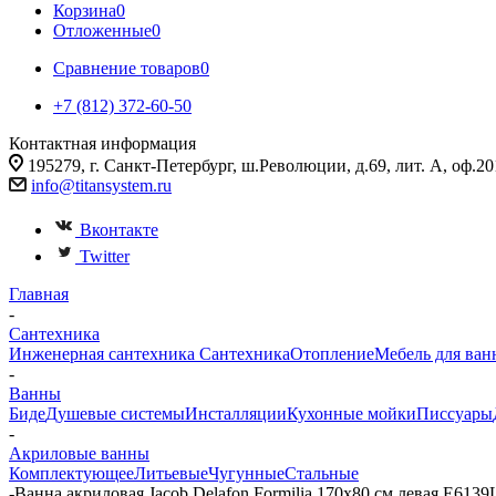
Корзина
0
Отложенные
0
Сравнение товаров
0
+7 (812) 372-60-50
Контактная информация
195279, г. Санкт-Петербург, ш.Революции, д.69, лит. А, оф.20
info@titansystem.ru
Вконтакте
Twitter
Главная
-
Сантехника
Инженерная сантехника
Сантехника
Отопление
Мебель для ван
-
Ванны
Биде
Душевые системы
Инсталляции
Кухонные мойки
Писсуары
-
Акриловые ванны
Комплектующее
Литьевые
Чугунные
Стальные
-
Ванна акриловая Jacob Delafon Formilia 170х80 см левая E6139