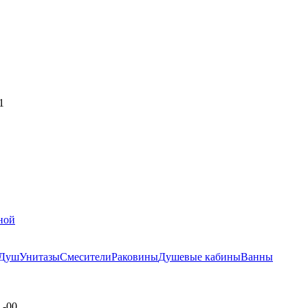
1
ной
Душ
Унитазы
Смесители
Раковины
Душевые кабины
Ванны
L-00