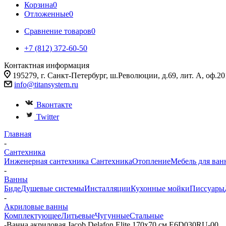
Корзина
0
Отложенные
0
Сравнение товаров
0
+7 (812) 372-60-50
Контактная информация
195279, г. Санкт-Петербург, ш.Революции, д.69, лит. А, оф.20
info@titansystem.ru
Вконтакте
Twitter
Главная
-
Сантехника
Инженерная сантехника
Сантехника
Отопление
Мебель для ван
-
Ванны
Биде
Душевые системы
Инсталляции
Кухонные мойки
Писсуары
-
Акриловые ванны
Комплектующее
Литьевые
Чугунные
Стальные
-
Ванна акриловая Jacob Delafon Elite 170х70 см E6D030RU-00