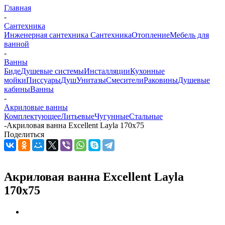
Главная
-
Сантехника
Инженерная сантехника
Сантехника
Отопление
Мебель для
ванной
-
Ванны
Биде
Душевые системы
Инсталляции
Кухонные
мойки
Писсуары
Душ
Унитазы
Смесители
Раковины
Душевые
кабины
Ванны
-
Акриловые ванны
Комплектующее
Литьевые
Чугунные
Стальные
-
Акриловая ванна Excellent Layla 170x75
Поделиться
Акриловая ванна Excellent Layla
170x75