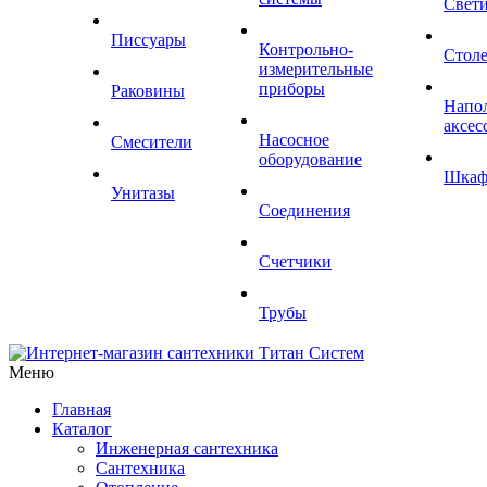
Свет
Писсуары
Контрольно-
Стол
измерительные
приборы
Раковины
Напо
аксес
Насосное
Смесители
оборудование
Шка
Унитазы
Соединения
Счетчики
Трубы
Меню
Главная
Каталог
Инженерная сантехника
Сантехника