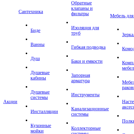
Обратные
клапаны и
Сантехника
фильтры
Мебель для
Изоляция для
Биде
труб
Зерка
Ванны
Гибкая подводка
Комо
Душ
Баки и емкости
Комп
мебе
Душевые
Запорная
кабины
арматура
Мебел
раков
Душевые
Инструменты
системы
Акции
Наст
аксес
Канализационные
Инсталляции
системы
Полк
Кухонные
Коллекторные
мойки
системы