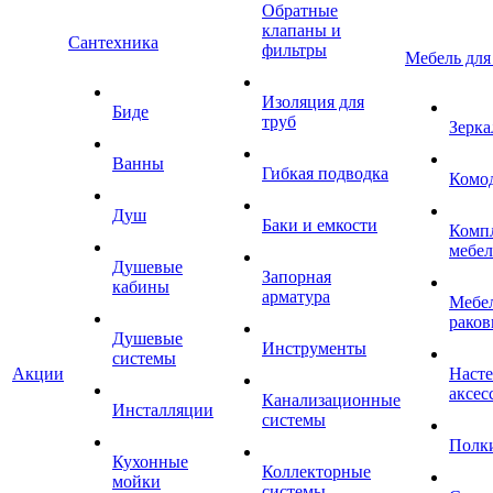
Обратные
клапаны и
Сантехника
фильтры
Мебель для
Изоляция для
Биде
труб
Зерка
Ванны
Гибкая подводка
Комо
Душ
Баки и емкости
Комп
мебе
Душевые
Запорная
кабины
арматура
Мебел
раков
Душевые
Инструменты
системы
Акции
Наст
аксес
Канализационные
Инсталляции
системы
Полк
Кухонные
Коллекторные
мойки
системы