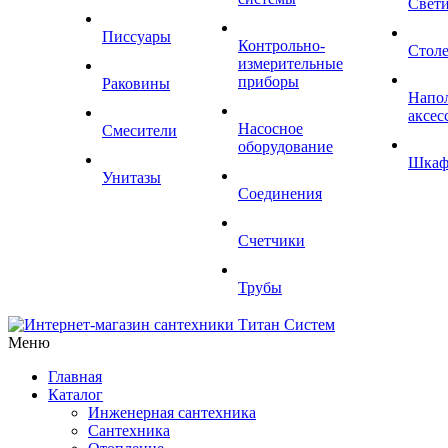
Свет
Писсуары
Контрольно-
Стол
измерительные
приборы
Раковины
Напо
аксес
Насосное
Смесители
оборудование
Шка
Унитазы
Соединения
Счетчики
Трубы
Меню
Главная
Каталог
Инженерная сантехника
Сантехника