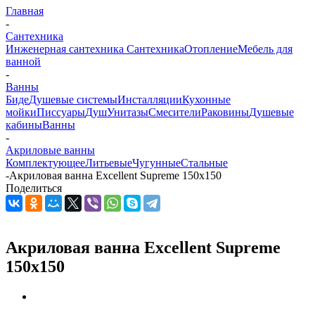
Главная
-
Сантехника
Инженерная сантехника
Сантехника
Отопление
Мебель для
ванной
-
Ванны
Биде
Душевые системы
Инсталляции
Кухонные
мойки
Писсуары
Душ
Унитазы
Смесители
Раковины
Душевые
кабины
Ванны
-
Акриловые ванны
Комплектующее
Литьевые
Чугунные
Стальные
-
Акриловая ванна Excellent Supreme 150х150
Поделиться
Акриловая ванна Excellent Supreme
150х150