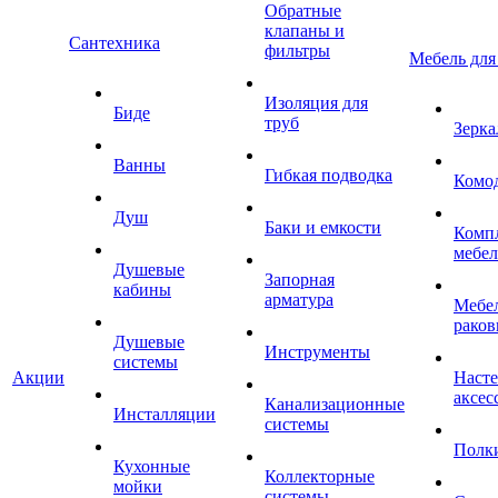
Обратные
клапаны и
Сантехника
фильтры
Мебель для
Изоляция для
Биде
труб
Зерка
Ванны
Гибкая подводка
Комо
Душ
Баки и емкости
Комп
мебе
Душевые
Запорная
кабины
арматура
Мебел
раков
Душевые
Инструменты
системы
Акции
Наст
аксес
Канализационные
Инсталляции
системы
Полк
Кухонные
Коллекторные
мойки
системы