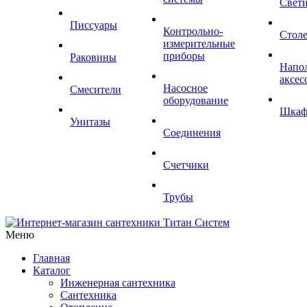
Свет
Писсуары
Контрольно-
Стол
измерительные
приборы
Раковины
Напо
аксес
Насосное
Смесители
оборудование
Шка
Унитазы
Соединения
Счетчики
Трубы
Меню
Главная
Каталог
Инженерная сантехника
Сантехника