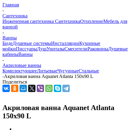
Главная
-
Сантехника
Инженерная сантехника
Сантехника
Отопление
Мебель для
ванной
-
Ванны
Биде
Душевые системы
Инсталляции
Кухонные
мойки
Писсуары
Душ
Унитазы
Смесители
Раковины
Душевые
кабины
Ванны
-
Акриловые ванны
Комплектующее
Литьевые
Чугунные
Стальные
-
Акриловая ванна Aquanet Atlanta 150x90 L
Поделиться
Акриловая ванна Aquanet Atlanta
150x90 L