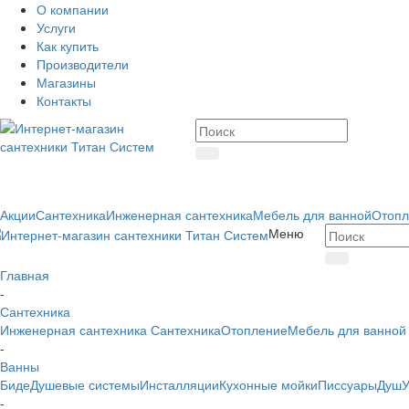
О компании
Услуги
Как купить
Производители
Магазины
Контакты
Акции
Сантехника
Инженерная сантехника
Мебель для ванной
Отопл
Меню
Главная
-
Сантехника
Инженерная сантехника
Сантехника
Отопление
Мебель для ванной
-
Ванны
Биде
Душевые системы
Инсталляции
Кухонные мойки
Писсуары
Душ
У
-