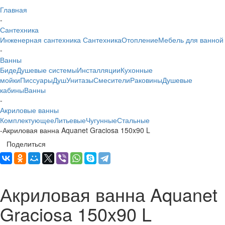
Главная
-
Сантехника
Инженерная сантехника
Сантехника
Отопление
Мебель для ванной
-
Ванны
Биде
Душевые системы
Инсталляции
Кухонные
мойки
Писсуары
Душ
Унитазы
Смесители
Раковины
Душевые
кабины
Ванны
-
Акриловые ванны
Комплектующее
Литьевые
Чугунные
Стальные
-
Акриловая ванна Aquanet Graciosa 150x90 L
Поделиться
Акриловая ванна Aquanet
Graciosa 150x90 L