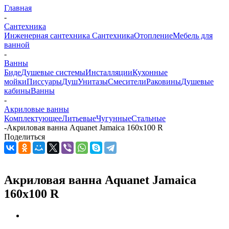
Главная
-
Сантехника
Инженерная сантехника
Сантехника
Отопление
Мебель для
ванной
-
Ванны
Биде
Душевые системы
Инсталляции
Кухонные
мойки
Писсуары
Душ
Унитазы
Смесители
Раковины
Душевые
кабины
Ванны
-
Акриловые ванны
Комплектующее
Литьевые
Чугунные
Стальные
-
Акриловая ванна Aquanet Jamaica 160x100 R
Поделиться
Акриловая ванна Aquanet Jamaica
160x100 R