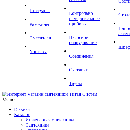
Свет
Писсуары
Контрольно-
Стол
измерительные
приборы
Раковины
Напо
аксес
Насосное
Смесители
оборудование
Шка
Унитазы
Соединения
Счетчики
Трубы
Меню
Главная
Каталог
Инженерная сантехника
Сантехника