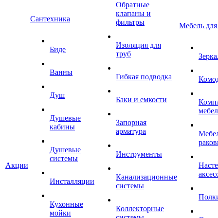
Обратные
клапаны и
Сантехника
фильтры
Мебель для
Изоляция для
Биде
труб
Зерка
Ванны
Гибкая подводка
Комо
Душ
Баки и емкости
Комп
мебе
Душевые
Запорная
кабины
арматура
Мебел
раков
Душевые
Инструменты
системы
Акции
Наст
аксес
Канализационные
Инсталляции
системы
Полк
Кухонные
Коллекторные
мойки
системы