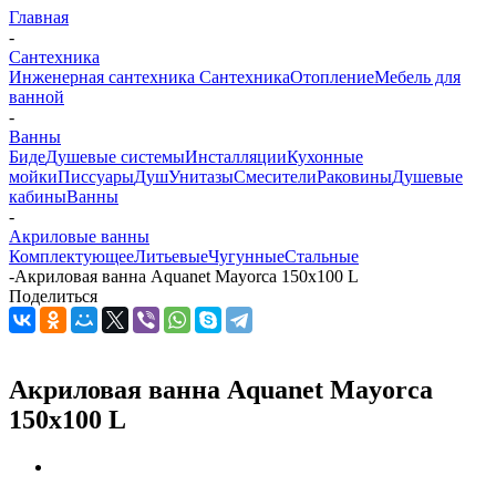
Главная
-
Сантехника
Инженерная сантехника
Сантехника
Отопление
Мебель для
ванной
-
Ванны
Биде
Душевые системы
Инсталляции
Кухонные
мойки
Писсуары
Душ
Унитазы
Смесители
Раковины
Душевые
кабины
Ванны
-
Акриловые ванны
Комплектующее
Литьевые
Чугунные
Стальные
-
Акриловая ванна Aquanet Mayorca 150x100 L
Поделиться
Акриловая ванна Aquanet Mayorca
150x100 L