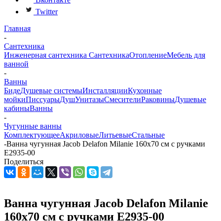
Twitter
Главная
-
Сантехника
Инженерная сантехника
Сантехника
Отопление
Мебель для
ванной
-
Ванны
Биде
Душевые системы
Инсталляции
Кухонные
мойки
Писсуары
Душ
Унитазы
Смесители
Раковины
Душевые
кабины
Ванны
-
Чугунные ванны
Комплектующее
Акриловые
Литьевые
Стальные
-
Ванна чугунная Jacob Delafon Milanie 160х70 см с ручками
E2935-00
Поделиться
Ванна чугунная Jacob Delafon Milanie
160х70 см с ручками E2935-00