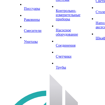
Свет
Писсуары
Контрольно-
Стол
измерительные
приборы
Раковины
Напо
аксес
Насосное
Смесители
оборудование
Шка
Унитазы
Соединения
Счетчики
Трубы