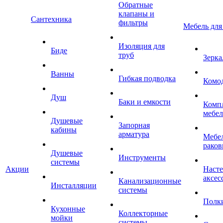
Обратные
клапаны и
Сантехника
фильтры
Мебель для
Изоляция для
Биде
труб
Зерка
Ванны
Гибкая подводка
Комо
Душ
Баки и емкости
Комп
мебе
Душевые
Запорная
кабины
арматура
Мебел
раков
Душевые
Инструменты
системы
Акции
Наст
аксес
Канализационные
Инсталляции
системы
Полк
Кухонные
Коллекторные
мойки
системы