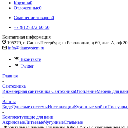
Корзина
0
Отложенные
0
Сравнение товаров
0
+7 (812) 372-60-50
Контактная информация
195279, г. Санкт-Петербург, ш.Революции, д.69, лит. А, оф.20
info@titansystem.ru
Вконтакте
Twitter
Главная
-
Сантехника
Инженерная сантехника
Сантехника
Отопление
Мебель для ван
-
Ванны
Биде
Душевые системы
Инсталляции
Кухонные мойки
Писсуары
-
Комплектующие для ванн
Акриловые
Литьевые
Чугунные
Стальные
-
Фронтальная панель для ванны Riho 175x57 с крепелением P