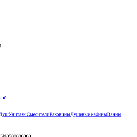
1
ной
Душ
Унитазы
Смесители
Раковины
Душевые кабины
Ванны
175N0500000000