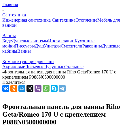
Главная
-
Сантехника
Инженерная сантехника
Сантехника
Отопление
Мебель для
ванной
-
Ванны
Биде
Душевые системы
Инсталляции
Кухонные
мойки
Писсуары
Душ
Унитазы
Смесители
Раковины
Душевые
кабины
Ванны
-
Комплектующие для ванн
Акриловые
Литьевые
Чугунные
Стальные
-
Фронтальная панель для ванны Riho Geta/Romeo 170 U с
крепелением P088N0500000000
Поделиться
Фронтальная панель для ванны Riho
Geta/Romeo 170 U с крепелением
P088N0500000000