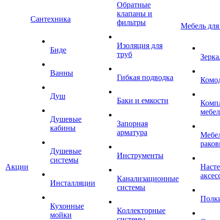
Обратные
клапаны и
Сантехника
фильтры
Мебель для
Изоляция для
Биде
труб
Зерка
Ванны
Гибкая подводка
Комо
Душ
Баки и емкости
Комп
мебе
Душевые
Запорная
кабины
арматура
Мебел
раков
Душевые
Инструменты
системы
Акции
Наст
аксес
Канализационные
Инсталляции
системы
Полк
Кухонные
Коллекторные
мойки
системы