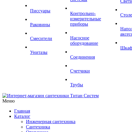
Свет
Писсуары
Контрольно-
Стол
измерительные
приборы
Раковины
Напо
аксес
Насосное
Смесители
оборудование
Шка
Унитазы
Соединения
Счетчики
Трубы
Меню
Главная
Каталог
Инженерная сантехника
Сантехника