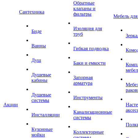
Обратные
клапаны и
Сантехника
фильтры
Мебель для
Изоляция для
Биде
труб
Зерка
Ванны
Гибкая подводка
Комо
Душ
Баки и емкости
Комп
мебе
Душевые
Запорная
кабины
арматура
Мебел
раков
Душевые
Инструменты
системы
Акции
Наст
аксес
Канализационные
Инсталляции
системы
Полк
Кухонные
Коллекторные
мойки
системы