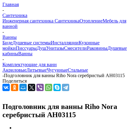
Главная
-
Сантехника
Инженерная сантехника
Сантехника
Отопление
Мебель для
ванной
-
Ванны
Биде
Душевые системы
Инсталляции
Кухонные
мойки
Писсуары
Душ
Унитазы
Смесители
Раковины
Душевые
кабины
Ванны
-
Комплектующие для ванн
Акриловые
Литьевые
Чугунные
Стальные
-
Подголовник для ванны Riho Nora серебристый AH03115
Поделиться
Подголовник для ванны Riho Nora
серебристый AH03115