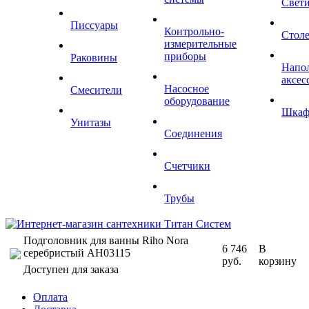
Свет
Писсуары
Контрольно-
Стол
измерительные
приборы
Раковины
Напо
аксес
Насосное
Смесители
оборудование
Шка
Унитазы
Соединения
Счетчики
Трубы
Подголовник для ванны Riho Nora
6 746
В
серебристый AH03115
руб.
корзину
Доступен для заказа
Оплата