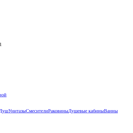
1
ной
Душ
Унитазы
Смесители
Раковины
Душевые кабины
Ванны