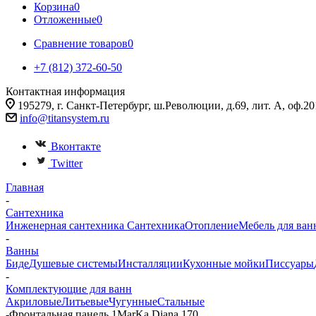
Корзина
0
Отложенные
0
Сравнение товаров
0
+7 (812) 372-60-50
Контактная информация
195279, г. Санкт-Петербург, ш.Революции, д.69, лит. А, оф.20
info@titansystem.ru
Вконтакте
Twitter
Главная
-
Сантехника
Инженерная сантехника
Сантехника
Отопление
Мебель для ван
-
Ванны
Биде
Душевые системы
Инсталляции
Кухонные мойки
Писсуары
-
Комплектующие для ванн
Акриловые
Литьевые
Чугунные
Стальные
-
Фронтальная панель 1MarKa Diana 170