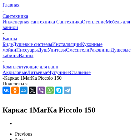
Главная
-
Сантехника
Инженерная сантехника
Сантехника
Отопление
Мебель для
ванной
-
Ванны
Биде
Душевые системы
Инсталляции
Кухонные
мойки
Писсуары
Душ
Унитазы
Смесители
Раковины
Душевые
кабины
Ванны
-
Комплектующие для ванн
Акриловые
Литьевые
Чугунные
Стальные
-
Каркас 1MarKa Piccolo 150
Поделиться
Каркас 1MarKa Piccolo 150
Previous
Next