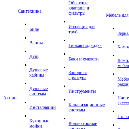
Обратные
клапаны и
Сантехника
фильтры
Мебель для
Изоляция для
Биде
труб
Зерка
Ванны
Гибкая подводка
Комо
Душ
Баки и емкости
Комп
мебе
Душевые
Запорная
кабины
арматура
Мебел
раков
Душевые
Инструменты
системы
Акции
Наст
аксес
Канализационные
Инсталляции
системы
Полк
Кухонные
Коллекторные
мойки
системы