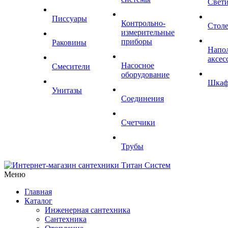
Свет
Писсуары
Контрольно-
Стол
измерительные
приборы
Раковины
Напо
аксес
Насосное
Смесители
оборудование
Шка
Унитазы
Соединения
Счетчики
Трубы
Меню
Главная
Каталог
Инженерная сантехника
Сантехника