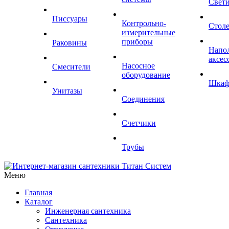
Свет
Писсуары
Контрольно-
Стол
измерительные
приборы
Раковины
Напо
аксес
Насосное
Смесители
оборудование
Шка
Унитазы
Соединения
Счетчики
Трубы
Меню
Главная
Каталог
Инженерная сантехника
Сантехника