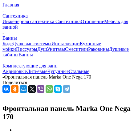
Главная
-
Сантехника
Инженерная сантехника
Сантехника
Отопление
Мебель для
ванной
-
Ванны
Биде
Душевые системы
Инсталляции
Кухонные
мойки
Писсуары
Душ
Унитазы
Смесители
Раковины
Душевые
кабины
Ванны
-
Комплектующие для ванн
Акриловые
Литьевые
Чугунные
Стальные
-
Фронтальная панель Marka One Nega 170
Поделиться
Фронтальная панель Marka One Nega
170