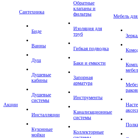
Обратные
клапаны и
Сантехника
фильтры
Мебель для
Изоляция для
Биде
труб
Зерка
Ванны
Гибкая подводка
Комо
Душ
Баки и емкости
Комп
мебе
Душевые
Запорная
кабины
арматура
Мебел
раков
Душевые
Инструменты
системы
Акции
Наст
аксес
Канализационные
Инсталляции
системы
Полк
Кухонные
Коллекторные
мойки
системы