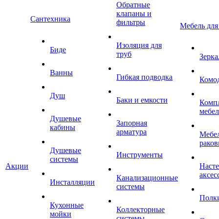
Обратные
клапаны и
Сантехника
фильтры
Мебель для
Изоляция для
Биде
труб
Зерка
Ванны
Гибкая подводка
Комо
Душ
Баки и емкости
Комп
мебе
Душевые
Запорная
кабины
арматура
Мебел
раков
Душевые
Инструменты
системы
Акции
Наст
аксес
Канализационные
Инсталляции
системы
Полк
Кухонные
Коллекторные
мойки
системы