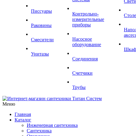
Свет
Писсуары
Контрольно-
Стол
измерительные
приборы
Раковины
Напо
аксес
Насосное
Смесители
оборудование
Шка
Унитазы
Соединения
Счетчики
Трубы
Меню
Главная
Каталог
Инженерная сантехника
Сантехника