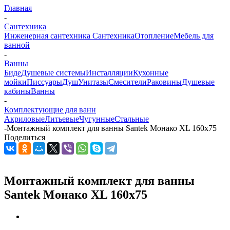
Главная
-
Сантехника
Инженерная сантехника
Сантехника
Отопление
Мебель для
ванной
-
Ванны
Биде
Душевые системы
Инсталляции
Кухонные
мойки
Писсуары
Душ
Унитазы
Смесители
Раковины
Душевые
кабины
Ванны
-
Комплектующие для ванн
Акриловые
Литьевые
Чугунные
Стальные
-
Монтажный комплект для ванны Santek Монако XL 160х75
Поделиться
Монтажный комплект для ванны
Santek Монако XL 160х75