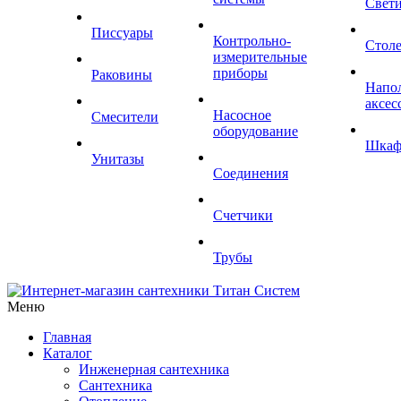
Свет
Писсуары
Контрольно-
Стол
измерительные
приборы
Раковины
Напо
аксес
Насосное
Смесители
оборудование
Шка
Унитазы
Соединения
Счетчики
Трубы
Меню
Главная
Каталог
Инженерная сантехника
Сантехника