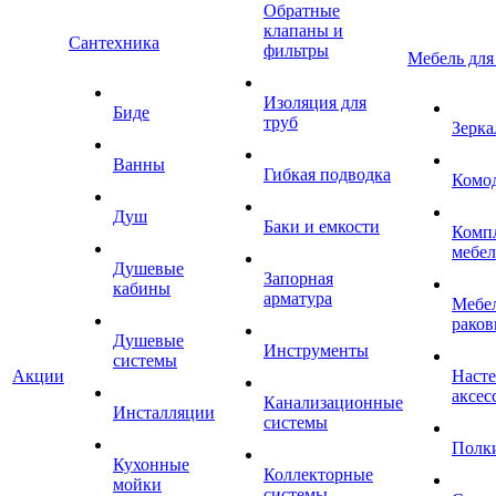
Обратные
клапаны и
Сантехника
фильтры
Мебель для
Изоляция для
Биде
труб
Зерка
Ванны
Гибкая подводка
Комо
Душ
Баки и емкости
Комп
мебе
Душевые
Запорная
кабины
арматура
Мебел
раков
Душевые
Инструменты
системы
Акции
Наст
аксес
Канализационные
Инсталляции
системы
Полк
Кухонные
Коллекторные
мойки
системы