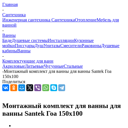
Главная
-
Сантехника
Инженерная сантехника
Сантехника
Отопление
Мебель для
ванной
-
Ванны
Биде
Душевые системы
Инсталляции
Кухонные
мойки
Писсуары
Душ
Унитазы
Смесители
Раковины
Душевые
кабины
Ванны
-
Комплектующие для ванн
Акриловые
Литьевые
Чугунные
Стальные
-
Монтажный комплект для ванны для ванны Santek Гоа
150х100
Поделиться
Монтажный комплект для ванны для
ванны Santek Гоа 150х100