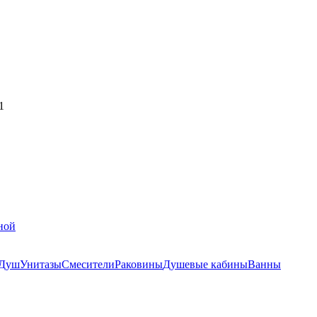
1
ной
Душ
Унитазы
Смесители
Раковины
Душевые кабины
Ванны