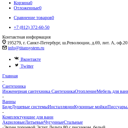
Корзина
0
Отложенные
0
Сравнение товаров
0
+7 (812) 372-60-50
Контактная информация
195279, г. Санкт-Петербург, ш.Революции, д.69, лит. А, оф.20
info@titansystem.ru
Вконтакте
Twitter
Главная
-
Сантехника
Инженерная сантехника
Сантехника
Отопление
Мебель для ван
-
Ванны
Биде
Душевые системы
Инсталляции
Кухонные мойки
Писсуары
-
Комплектующие для ванн
Акриловые
Литьевые
Чугунные
Стальные
-
Экран торцевой Эстет Дельта 80 с рисунком, белый