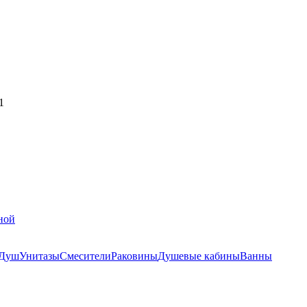
1
ной
Душ
Унитазы
Смесители
Раковины
Душевые кабины
Ванны