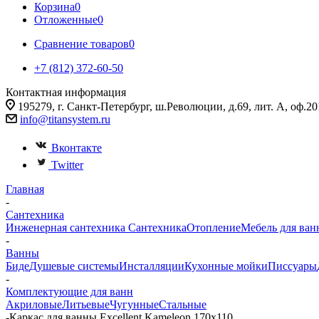
Корзина
0
Отложенные
0
Сравнение товаров
0
+7 (812) 372-60-50
Контактная информация
195279, г. Санкт-Петербург, ш.Революции, д.69, лит. А, оф.20
info@titansystem.ru
Вконтакте
Twitter
Главная
-
Сантехника
Инженерная сантехника
Сантехника
Отопление
Мебель для ван
-
Ванны
Биде
Душевые системы
Инсталляции
Кухонные мойки
Писсуары
-
Комплектующие для ванн
Акриловые
Литьевые
Чугунные
Стальные
-
Каркас для ванны Excellent Kameleon 170x110