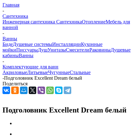
Главная
-
Сантехника
Инженерная сантехника
Сантехника
Отопление
Мебель для
ванной
-
Ванны
Биде
Душевые системы
Инсталляции
Кухонные
мойки
Писсуары
Душ
Унитазы
Смесители
Раковины
Душевые
кабины
Ванны
-
Комплектующие для ванн
Акриловые
Литьевые
Чугунные
Стальные
-
Подголовник Excellent Dream белый
Поделиться
Подголовник Excellent Dream белый