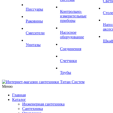
Свет
Писсуары
Контрольно-
Стол
измерительные
приборы
Раковины
Напо
аксес
Насосное
Смесители
оборудование
Шка
Унитазы
Соединения
Счетчики
Трубы
Меню
Главная
Каталог
Инженерная сантехника
Сантехника