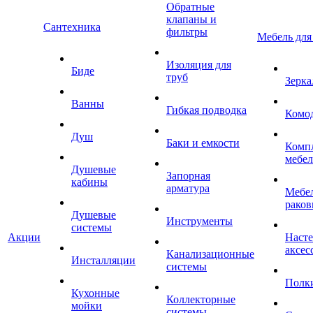
Обратные
клапаны и
Сантехника
фильтры
Мебель для
Изоляция для
Биде
труб
Зерка
Ванны
Гибкая подводка
Комо
Душ
Баки и емкости
Комп
мебе
Душевые
Запорная
кабины
арматура
Мебел
раков
Душевые
Инструменты
системы
Акции
Наст
аксес
Канализационные
Инсталляции
системы
Полк
Кухонные
Коллекторные
мойки
системы