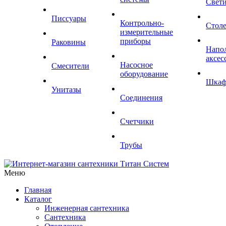
Свет
Писсуары
Контрольно-
Стол
измерительные
приборы
Раковины
Напо
аксес
Насосное
Смесители
оборудование
Шка
Унитазы
Соединения
Счетчики
Трубы
Меню
Главная
Каталог
Инженерная сантехника
Сантехника