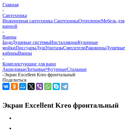
Главная
-
Сантехника
Инженерная сантехника
Сантехника
Отопление
Мебель для
ванной
-
Ванны
Биде
Душевые системы
Инсталляции
Кухонные
мойки
Писсуары
Душ
Унитазы
Смесители
Раковины
Душевые
кабины
Ванны
-
Комплектующие для ванн
Акриловые
Литьевые
Чугунные
Стальные
-
Экран Excellent Kreo фронтальный
Поделиться
Экран Excellent Kreo фронтальный