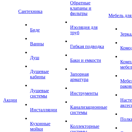
Обратные
клапаны и
Сантехника
фильтры
Мебель для
Изоляция для
Биде
труб
Зерка
Ванны
Гибкая подводка
Комо
Душ
Баки и емкости
Комп
мебе
Душевые
Запорная
кабины
арматура
Мебел
раков
Душевые
Инструменты
системы
Акции
Наст
аксес
Канализационные
Инсталляции
системы
Полк
Кухонные
Коллекторные
мойки
системы