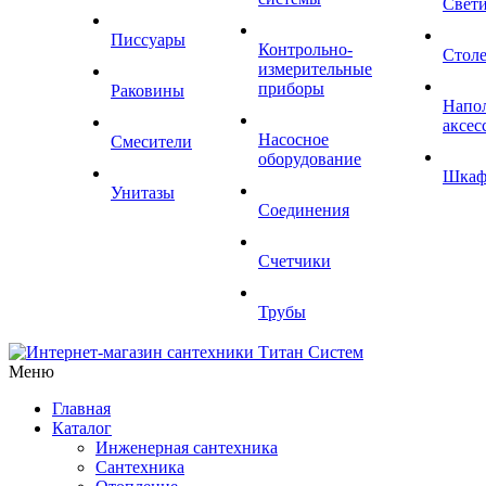
Свет
Писсуары
Контрольно-
Стол
измерительные
приборы
Раковины
Напо
аксес
Насосное
Смесители
оборудование
Шка
Унитазы
Соединения
Счетчики
Трубы
Меню
Главная
Каталог
Инженерная сантехника
Сантехника