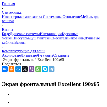
Главная
-
Сантехника
Инженерная сантехника
Сантехника
Отопление
Мебель для
ванной
-
Ванны
Биде
Душевые системы
Инсталляции
Кухонные
мойки
Писсуары
Душ
Унитазы
Смесители
Раковины
Душевые
кабины
Ванны
-
Комплектующие для ванн
Акриловые
Литьевые
Чугунные
Стальные
-
Экран фронтальный Excellent 190x65
Поделиться
Экран фронтальный Excellent 190x65