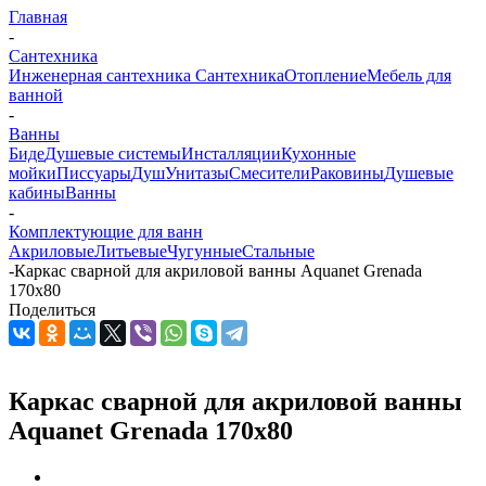
Главная
-
Сантехника
Инженерная сантехника
Сантехника
Отопление
Мебель для
ванной
-
Ванны
Биде
Душевые системы
Инсталляции
Кухонные
мойки
Писсуары
Душ
Унитазы
Смесители
Раковины
Душевые
кабины
Ванны
-
Комплектующие для ванн
Акриловые
Литьевые
Чугунные
Стальные
-
Каркас сварной для акриловой ванны Aquanet Grenada
170x80
Поделиться
Каркас сварной для акриловой ванны
Aquanet Grenada 170x80