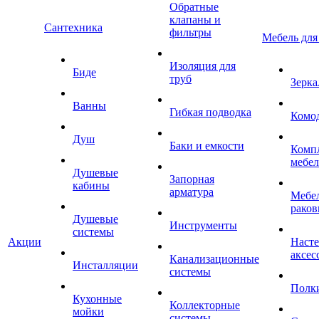
Обратные
клапаны и
Сантехника
фильтры
Мебель для
Изоляция для
Биде
труб
Зерка
Ванны
Гибкая подводка
Комо
Душ
Баки и емкости
Комп
мебе
Душевые
Запорная
кабины
арматура
Мебел
раков
Душевые
Инструменты
системы
Акции
Наст
аксес
Канализационные
Инсталляции
системы
Полк
Кухонные
Коллекторные
мойки
системы