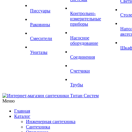
Свет
Писсуары
Контрольно-
Стол
измерительные
приборы
Раковины
Напо
аксес
Насосное
Смесители
оборудование
Шка
Унитазы
Соединения
Счетчики
Трубы
Меню
Главная
Каталог
Инженерная сантехника
Сантехника