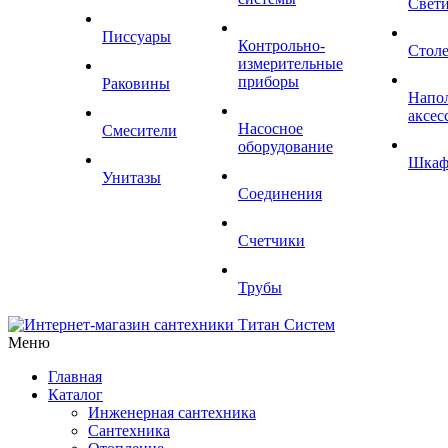
Свет
Писсуары
Контрольно-
Стол
измерительные
приборы
Раковины
Напо
аксес
Насосное
Смесители
оборудование
Шка
Унитазы
Соединения
Счетчики
Трубы
Меню
Главная
Каталог
Инженерная сантехника
Сантехника