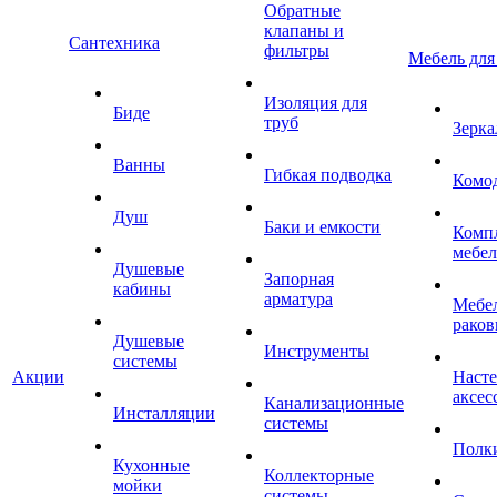
Обратные
клапаны и
Сантехника
фильтры
Мебель для
Изоляция для
Биде
труб
Зерка
Ванны
Гибкая подводка
Комо
Душ
Баки и емкости
Комп
мебе
Душевые
Запорная
кабины
арматура
Мебел
раков
Душевые
Инструменты
системы
Акции
Наст
аксес
Канализационные
Инсталляции
системы
Полк
Кухонные
Коллекторные
мойки
системы