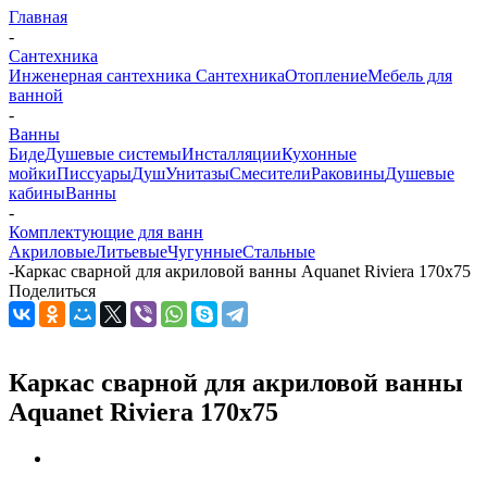
Главная
-
Сантехника
Инженерная сантехника
Сантехника
Отопление
Мебель для
ванной
-
Ванны
Биде
Душевые системы
Инсталляции
Кухонные
мойки
Писсуары
Душ
Унитазы
Смесители
Раковины
Душевые
кабины
Ванны
-
Комплектующие для ванн
Акриловые
Литьевые
Чугунные
Стальные
-
Каркас сварной для акриловой ванны Aquanet Riviera 170x75
Поделиться
Каркас сварной для акриловой ванны
Aquanet Riviera 170x75