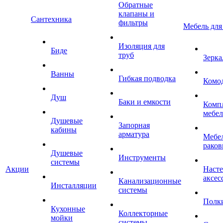
Обратные
клапаны и
Сантехника
фильтры
Мебель для
Изоляция для
Биде
труб
Зерка
Ванны
Гибкая подводка
Комо
Душ
Баки и емкости
Комп
мебе
Душевые
Запорная
кабины
арматура
Мебел
раков
Душевые
Инструменты
системы
Акции
Наст
аксес
Канализационные
Инсталляции
системы
Полк
Кухонные
Коллекторные
мойки
системы