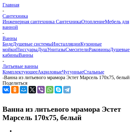
Главная
-
Сантехника
Инженерная сантехника
Сантехника
Отопление
Мебель для
ванной
-
Ванны
Биде
Душевые системы
Инсталляции
Кухонные
мойки
Писсуары
Душ
Унитазы
Смесители
Раковины
Душевые
кабины
Ванны
-
Литьевые ванны
Комплектующее
Акриловые
Чугунные
Стальные
-
Ванна из литьевого мрамора Эстет Марсель 170x75, белый
Поделиться
Ванна из литьевого мрамора Эстет
Марсель 170x75, белый