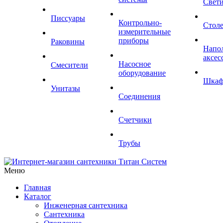
Свет
Писсуары
Контрольно-
Стол
измерительные
приборы
Раковины
Напо
аксес
Насосное
Смесители
оборудование
Шка
Унитазы
Соединения
Счетчики
Трубы
Меню
Главная
Каталог
Инженерная сантехника
Сантехника