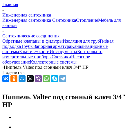
Главная
-
Инженерная сантехника
Инженерная сантехника
Сантехника
Отопление
Мебель для
ванной
-
Сантехнические соединения
Обратные клапаны и фильтры
Изоляция для труб
Гибкая
подводка
Трубы
Запорная арматура
Канализационные
системы
Баки и емкости
Инструменты
Контрольно-
измерительные приборы
Счетчики
Насосное
оборудование
Коллекторные системы
-
Ниппель Valtec под сгонный ключ 3/4" НР
Поделиться
Ниппель Valtec под сгонный ключ 3/4"
НР