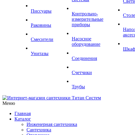
Свет
Писсуары
Контрольно-
Стол
измерительные
приборы
Раковины
Напо
аксес
Насосное
Смесители
оборудование
Шка
Унитазы
Соединения
Счетчики
Трубы
Меню
Главная
Каталог
Инженерная сантехника
Сантехника