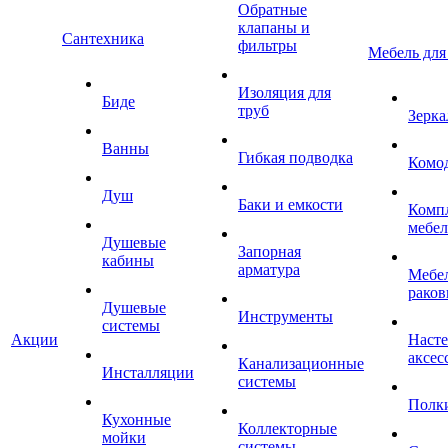
Обратные
клапаны и
Сантехника
фильтры
Мебель для
Изоляция для
Биде
труб
Зерка
Ванны
Гибкая подводка
Комо
Душ
Баки и емкости
Комп
мебе
Душевые
Запорная
кабины
арматура
Мебел
раков
Душевые
Инструменты
системы
Акции
Наст
аксес
Канализационные
Инсталляции
системы
Полк
Кухонные
Коллекторные
мойки
системы