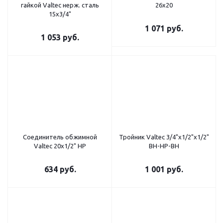
гайкой Valtec нерж. cталь
26х20
15х3/4"
1 071
руб.
1 053
руб.
Соединитель обжимной
Тройник Valtec 3/4"х1/2"х1/2"
Valtec 20х1/2" НР
ВН-НР-ВН
634
руб.
1 001
руб.