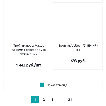
Тройник пресс Valtec
Тройник Valtec 1/2" ВН-НР-
20x16мм с переходом на
ВН
обжим 15мм
693
руб.
1 442
руб.
/шт
Показать еще
1
2
3
31