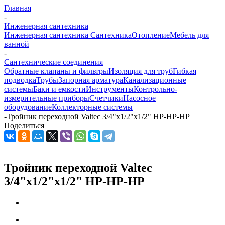
Главная
-
Инженерная сантехника
Инженерная сантехника
Сантехника
Отопление
Мебель для
ванной
-
Сантехнические соединения
Обратные клапаны и фильтры
Изоляция для труб
Гибкая
подводка
Трубы
Запорная арматура
Канализационные
системы
Баки и емкости
Инструменты
Контрольно-
измерительные приборы
Счетчики
Насосное
оборудование
Коллекторные системы
-
Тройник переходной Valtec 3/4"х1/2"х1/2" НР-НР-НР
Поделиться
Тройник переходной Valtec
3/4"х1/2"х1/2" НР-НР-НР