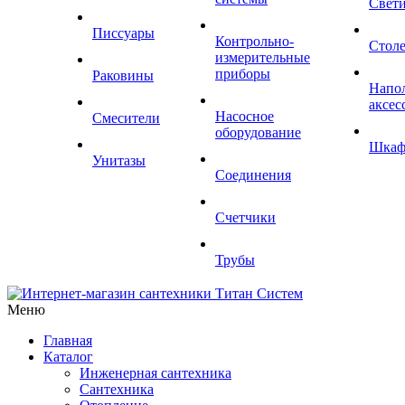
Свет
Писсуары
Контрольно-
Стол
измерительные
приборы
Раковины
Напо
аксес
Насосное
Смесители
оборудование
Шка
Унитазы
Соединения
Счетчики
Трубы
Меню
Главная
Каталог
Инженерная сантехника
Сантехника