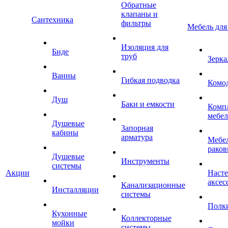
Обратные
клапаны и
Сантехника
фильтры
Мебель для
Изоляция для
Биде
труб
Зерка
Ванны
Гибкая подводка
Комо
Душ
Баки и емкости
Комп
мебе
Душевые
Запорная
кабины
арматура
Мебел
раков
Душевые
Инструменты
системы
Акции
Наст
аксес
Канализационные
Инсталляции
системы
Полк
Кухонные
Коллекторные
мойки
системы