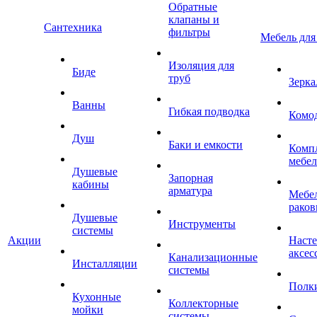
Обратные
клапаны и
Сантехника
фильтры
Мебель для
Изоляция для
Биде
труб
Зерка
Ванны
Гибкая подводка
Комо
Душ
Баки и емкости
Комп
мебе
Душевые
Запорная
кабины
арматура
Мебел
раков
Душевые
Инструменты
системы
Акции
Наст
аксес
Канализационные
Инсталляции
системы
Полк
Кухонные
Коллекторные
мойки
системы