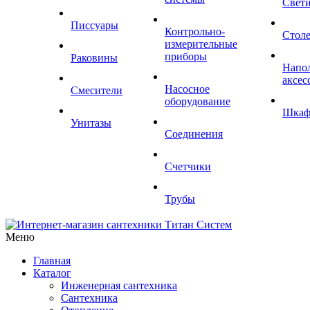
Свет
Писсуары
Контрольно-
Стол
измерительные
приборы
Раковины
Напо
аксес
Насосное
Смесители
оборудование
Шка
Унитазы
Соединения
Счетчики
Трубы
Меню
Главная
Каталог
Инженерная сантехника
Сантехника