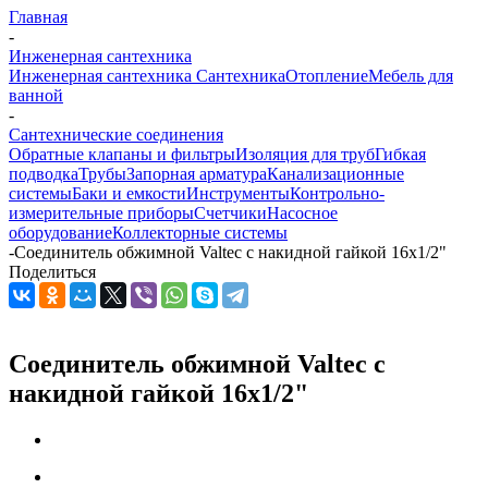
Главная
-
Инженерная сантехника
Инженерная сантехника
Сантехника
Отопление
Мебель для
ванной
-
Сантехнические соединения
Обратные клапаны и фильтры
Изоляция для труб
Гибкая
подводка
Трубы
Запорная арматура
Канализационные
системы
Баки и емкости
Инструменты
Контрольно-
измерительные приборы
Счетчики
Насосное
оборудование
Коллекторные системы
-
Соединитель обжимной Valtec с накидной гайкой 16х1/2"
Поделиться
Соединитель обжимной Valtec с
накидной гайкой 16х1/2"