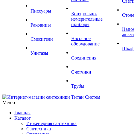
Свет
Писсуары
Контрольно-
Стол
измерительные
приборы
Раковины
Напо
аксес
Насосное
Смесители
оборудование
Шка
Унитазы
Соединения
Счетчики
Трубы
Меню
Главная
Каталог
Инженерная сантехника
Сантехника