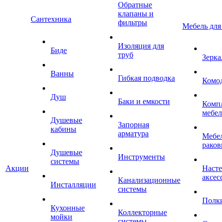
Обратные
клапаны и
Сантехника
фильтры
Мебель для
Изоляция для
Биде
труб
Зерка
Ванны
Гибкая подводка
Комо
Душ
Баки и емкости
Комп
мебе
Душевые
Запорная
кабины
арматура
Мебел
раков
Душевые
Инструменты
системы
Акции
Наст
аксес
Канализационные
Инсталляции
системы
Полк
Кухонные
Коллекторные
мойки
системы