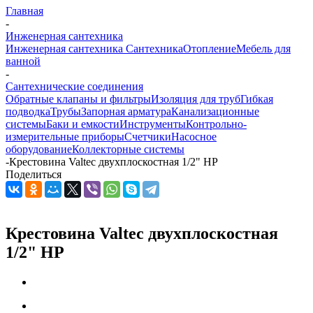
Главная
-
Инженерная сантехника
Инженерная сантехника
Сантехника
Отопление
Мебель для
ванной
-
Сантехнические соединения
Обратные клапаны и фильтры
Изоляция для труб
Гибкая
подводка
Трубы
Запорная арматура
Канализационные
системы
Баки и емкости
Инструменты
Контрольно-
измерительные приборы
Счетчики
Насосное
оборудование
Коллекторные системы
-
Крестовина Valtec двухплоскостная 1/2" НР
Поделиться
Крестовина Valtec двухплоскостная
1/2" НР