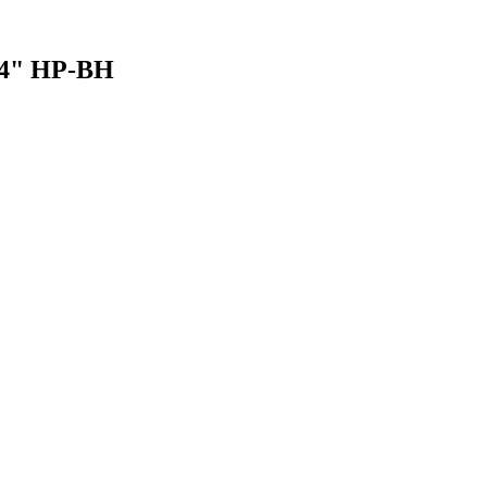
/4" НР-ВН