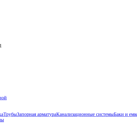
1
ной
ка
Трубы
Запорная арматура
Канализационные системы
Баки и емк
мы