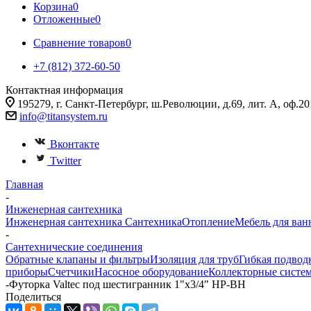
Корзина
0
Отложенные
0
Сравнение товаров
0
+7 (812) 372-60-50
Контактная информация
195279, г. Санкт-Петербург, ш.Революции, д.69, лит. А, оф.20
info@titansystem.ru
Вконтакте
Twitter
Главная
-
Инженерная сантехника
Инженерная сантехника
Сантехника
Отопление
Мебель для ван
-
Сантехнические соединения
Обратные клапаны и фильтры
Изоляция для труб
Гибкая подвод
приборы
Счетчики
Насосное оборудование
Коллекторные систе
-
Футорка Valtec под шестигранник 1"х3/4" НР-ВН
Поделиться