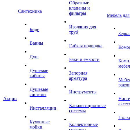
Обратные
клапаны и
Сантехника
фильтры
Мебель для
Изоляция для
Биде
труб
Зерка
Ванны
Гибкая подводка
Комо
Душ
Баки и емкости
Комп
мебе
Душевые
Запорная
кабины
арматура
Мебел
раков
Душевые
Инструменты
системы
Акции
Наст
аксес
Канализационные
Инсталляции
системы
Полк
Кухонные
Коллекторные
мойки
системы