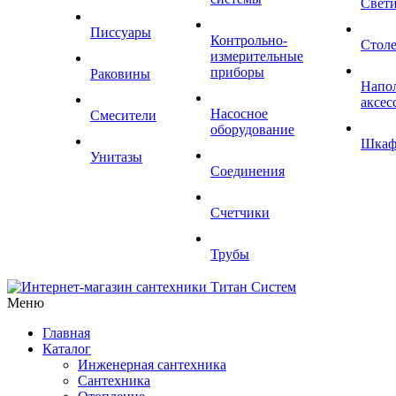
Свет
Писсуары
Контрольно-
Стол
измерительные
приборы
Раковины
Напо
аксес
Насосное
Смесители
оборудование
Шка
Унитазы
Соединения
Счетчики
Трубы
Меню
Главная
Каталог
Инженерная сантехника
Сантехника