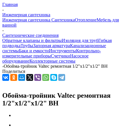
Главная
-
Инженерная сантехника
Инженерная сантехника
Сантехника
Отопление
Мебель для
ванной
-
Сантехнические соединения
Обратные клапаны и фильтры
Изоляция для труб
Гибкая
подводка
Трубы
Запорная арматура
Канализационные
системы
Баки и емкости
Инструменты
Контрольно-
измерительные приборы
Счетчики
Насосное
оборудование
Коллекторные системы
-
Обойма-тройник Valtec ремонтная 1/2"х1/2"х1/2" ВН
Поделиться
Обойма-тройник Valtec ремонтная
1/2"х1/2"х1/2" ВН