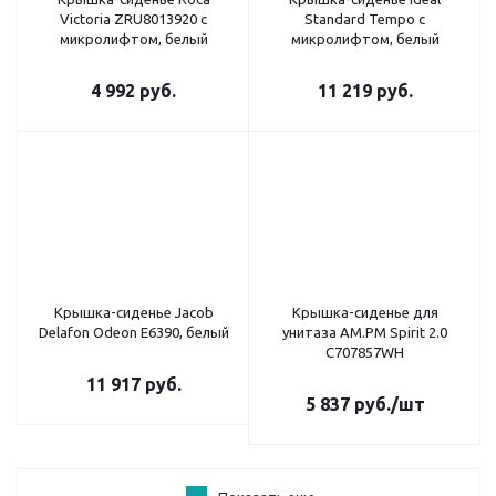
Victoria ZRU8013920 с
Standard Tempo с
микролифтом, белый
микролифтом, белый
4 992
руб.
11 219
руб.
Крышка-сиденье Jacob
Крышка-сиденье для
Delafon Odeon E6390, белый
унитаза AM.PM Spirit 2.0
C707857WH
11 917
руб.
5 837
руб.
/шт