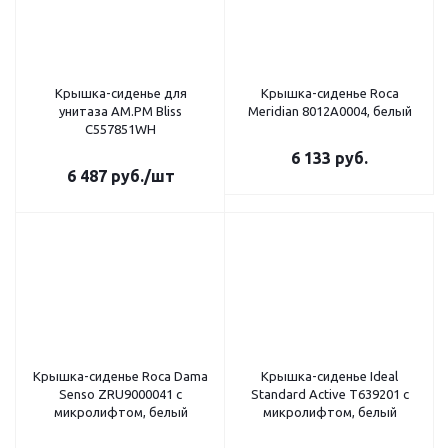
Крышка-сиденье для
Крышка-сиденье Roca
унитаза AM.PM Bliss
Meridian 8012A0004, белый
C557851WH
6 133
руб.
6 487
руб.
/шт
Крышка-сиденье Roca Dama
Крышка-сиденье Ideal
Senso ZRU9000041 c
Standard Active T639201 с
микролифтом, белый
микролифтом, белый